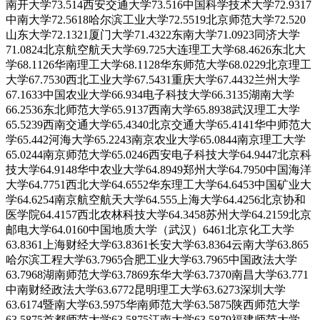
南开大学73.514西安交通大学73.516中国科学技术大学72.9317
中南大学72.5618哈尔滨工业大学72.5519北京师范大学72.520
山东大学72.1321厦门大学71.4322东南大学71.0923同济大学
71.0824北京航空航天大学69.725大连理工大学68.4626东北大
学68.1126华南理工大学68.1128华东师范大学68.0229北京理工
大学67.7530西北工业大学67.5431重庆大学67.4432兰州大学
67.1633中国农业大学66.934电子科技大学66.3135湖南大学
66.2536东北师范大学65.9137西南大学65.8938武汉理工大学
65.5239西南交通大学65.4340北京交通大学65.4141华中师范大
学65.442河海大学65.2243南京农业大学65.0844南京理工大学
65.0244南京师范大学65.0246西安电子科技大学64.9447北京科
技大学64.9148华中农业大学64.8949郑州大学64.7950中国海洋
大学64.7751西北大学64.6552华东理工大学64.6453中国矿业大
学64.6254南京航空航天大学64.555上海大学64.4256北京协和
医学院64.4157西北农林科技大学64.3458苏州大学64.2159北京
邮电大学64.0160中国地质大学（武汉）6461北京化工大学
63.8361上海财经大学63.8361长安大学63.8364云南大学63.865
哈尔滨工程大学63.7965合肥工业大学63.7965中国政法大学
63.7968湖南师范大学63.7869东华大学63.7370南昌大学63.771
中南财经政法大学63.6772昆明理工大学63.6273深圳大学
63.6174暨南大学63.5975华南师范大学63.5875陕西师范大学
63.5875首都师范大学63.5875江南大学63.5879福建师范大学