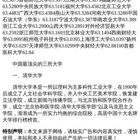
63.5280中央民族大学63.5181福州大学63.4582北京工业大学
63.4483广西大学63.4384燕山大学63.3284河南大学63.3286中国
石油大学（华东）63.3187宁波大学63.387华南农业大学63.389
浙江工业大学63.2990山西大学63.2891对外经济贸易大学
63.2592浙江师范大学63.1693北京林业大学63.1494西南财经大
学63.0995杭州电子科技大学63.0395上海理工大学63.0397扬州
大学63.0297天津师范大学63.0299中央财经大学62.88100首都
医科大学62.84
中国最顶尖的三所大学
一、清华大学
清华大学本是一所以理科为主多科性工业大学，在1990年
后成立了人文社会学科学院，并入中央工艺美术学院，恢复建
立法学院，成立新闻与传播学院，与北京协和医学院合作办
学，成立“北京协和医学院-清华大学医学部”以及马克思主义
学院，渐渐成为一所实力均衡的综合院校，高居中国十大名牌
大学排行榜榜首。
特别声明：
本文来源于网络，请核实广告和内容真实性，谨慎
使用，本站和本人不承担由此产生的一切法律后果！