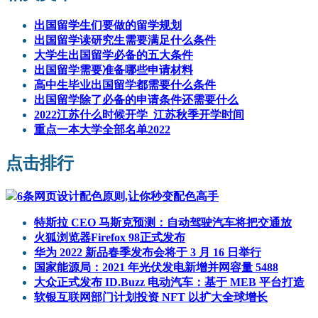
出国留学生们要做的留学规划
出国留学读研究生需要满足什么条件
大学生出国留学必备的五大条件
出国留学需要准备哪些申请材料
高中生毕业出国留学都需要什么条件
出国留学除了必备的申请条件还需要什么
2022江苏什么时候开学_江苏秋季开学时间
重点一本大学全部名单2022
点击排行
6条网页设计配色原则,让你秒变配色高手
特斯拉 CEO 马斯克预测：自动驾驶汽车将把交通放
火狐浏览器Firefox 98正式发布
华为 2022 新品春季发布会将于 3 月 16 日举行
国家能源局：2021 年光伏发电新增并网容量 5488
大众正式发布 ID.Buzz 电动汽车：基于 MEB 平台打造
软银互联网部门计划投资 NFT 以扩大全球增长